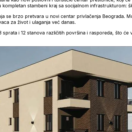
 kompletan stambeni kraj sa socijalnom infrastrukturom: šk
u koja se brzo pretvara u novi centar privlačenja Beograda. 
vaca za život i ulaganja već danas.
 sprata i 12 stanova različitih površina i rasporeda, što ć