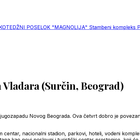
KOTEDŽNI POSELOK "MAGNOLIJA"
Stambeni kompleks Po
 Vladara (Surčin, Beograd)
na jugozapadu Novog Beograda. Ova četvrt dobro je poveza
centar, nacionalni stadion, parkovi, hoteli, vodeni komplek
a kao novi poslovni i turistički centar prestonice, koji će pr