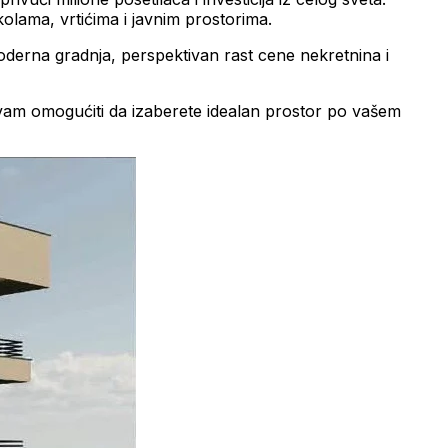
olama, vrtićima i javnim prostorima.
Moderna gradnja, perspektivan rast cene nekretnina i
e vam omogućiti da izaberete idealan prostor po vašem