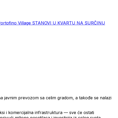
rtofino Village
STANOVI U KVARTU NA SURČINU
na javnim prevozom sa celim gradom, a takođe se nalazi
si i komercijalna infrastruktura — sve će ostati
ivući milione posetilaca i investicija iz celog sveta.