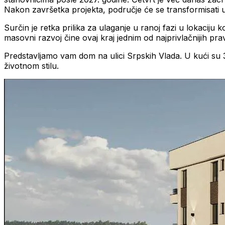
Nakon završetka projekta, područje će se transformisati u
Surčin je retka prilika za ulaganje u ranoj fazi u lokacij
masovni razvoj čine ovaj kraj jednim od najprivlačnijih pra
Predstavljamo vam dom na ulici Srpskih Vlada. U kući su 3
životnom stilu.