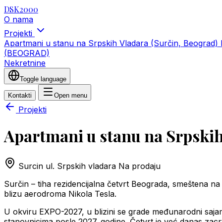
DSK2000
O nama
Projekti
Apartmani u stanu na Srpskih Vladara (Surčin, Beograd)
(BEOGRAD)
Nekretnine
Toggle language
Kontakti
Open menu
Projekti
Apartmani u stanu na Srpskih
Surcin ul. Srpskih vladara
Na prodaju
Surčin – tiha rezidencijalna četvrt Beograda, smeštena 
blizu aerodroma Nikola Tesla.
U okviru EXPO-2027, u blizini se grade međunarodni sajam 
stanovnicima posle 2027. godine. Četvrt je već danas zacrtan