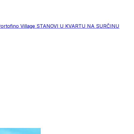
rtofino Village
STANOVI U KVARTU NA SURČINU