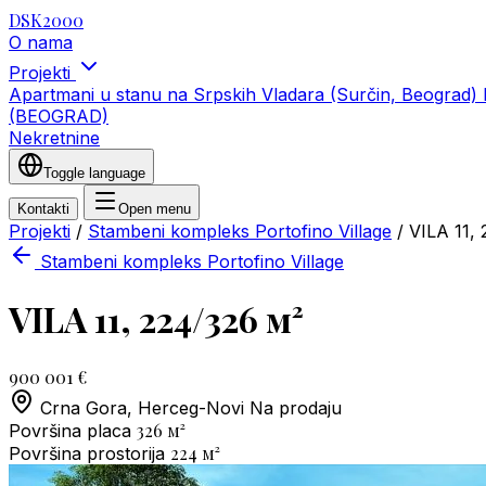
DSK2000
O nama
Projekti
Apartmani u stanu na Srpskih Vladara (Surčin, Beograd)
(BEOGRAD)
Nekretnine
Toggle language
Kontakti
Open menu
Projekti
/
Stambeni kompleks Portofino Village
/
VILA 11,
Stambeni kompleks Portofino Village
VILA 11, 224/326 м²
900 001 €
Crna Gora, Herceg-Novi
Na prodaju
326
м²
Površina placa
224
м²
Površina prostorija