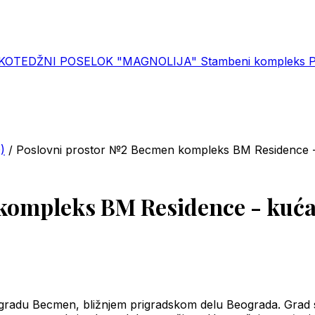
KOTEDŽNI POSELOK "MAGNOLIJA"
Stambeni kompleks Po
)
/
Poslovni prostor №2 Becmen kompleks BM Residence 
 kompleks BM Residence - kuć
radu Becmen, bližnjem prigradskom delu Beograda. Grad se 