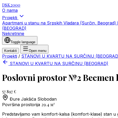
DSK2000
O nama
Projekti
Apartmani u stanu na Srpskih Vladara (Surčin, Beograd)
(BEOGRAD)
Nekretnine
Toggle language
Kontakti
Open menu
Projekti
/
STANOVI U KVARTU NA SURČINU (BEOGRAD
STANOVI U KVARTU NA SURČINU (BEOGRAD)
Poslovni prostor №2 Becmen
57 897 €
Đure Jakšića
Slobodan
29.4
м²
Površina prostorija
Predstavljamo vam komfort-kalsa (komfort-klase) stan u g