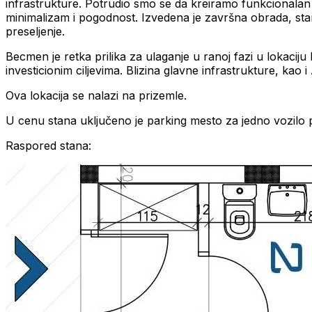
infrastrukture. Potrudio smo se da kreiramo funkcionala
minimalizam i pogodnost. Izvedena je završna obrada, sta
preseljenje.
Becmen je retka prilika za ulaganje u ranoj fazi u lokacij
investicionim ciljevima. Blizina glavne infrastrukture, ka
Ova lokacija se nalazi na prizemle.
U cenu stana uključeno je parking mesto za jedno vozilo 
Raspored stana: