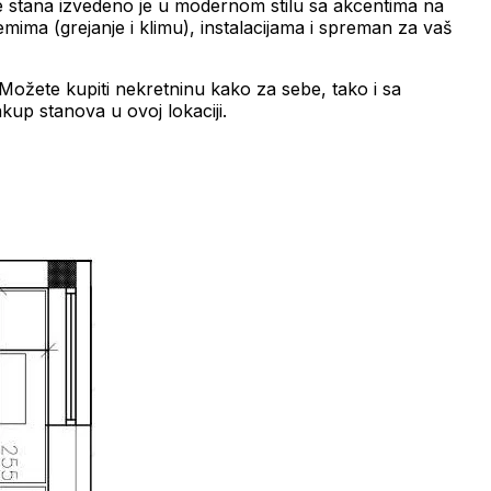
e stana izvedeno je u modernom stilu sa akcentima na
ima (grejanje i klimu), instalacijama i spreman za vaš
 Možete kupiti nekretninu kako za sebe, tako i sa
kup stanova u ovoj lokaciji.