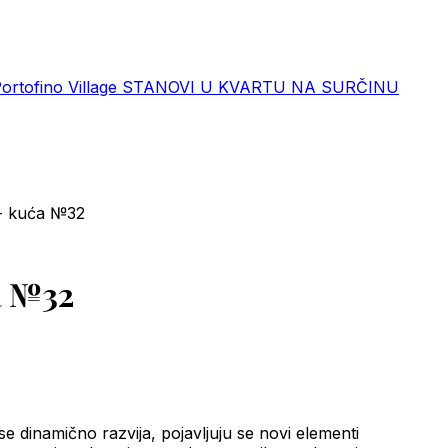
rtofino Village
STANOVI U KVARTU NA SURČINU
- kuća №32
a №32
dinamično razvija, pojavljuju se novi elementi