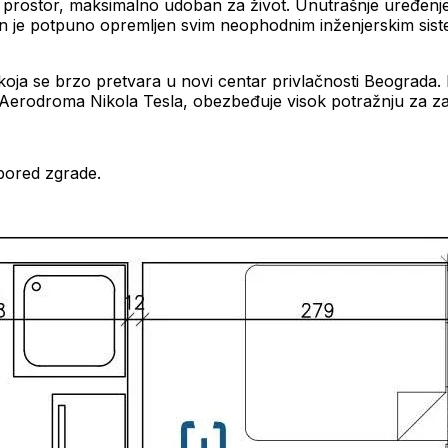
n prostor, maksimalno udoban za život. Unutrašnje uređenj
n je potpuno opremljen svim neophodnim inženjerskim sistem
u koja se brzo pretvara u novi centar privlačnosti Beograda.
o i Aerodroma Nikola Tesla, obezbeđuje visok potražnju za za
pored zgrade.