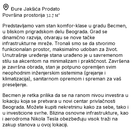
Đure Jakšića
Prodato
32.7
м²
Površina prostorija
Predstavljamo vam stan komfor-klase u gradu Becmen,
u bliskom prigradskom delu Beograda. Grad se
dinamično razvija, otvaraju se nove tačke
infrastrukturne mreže. Tronali smo se da stvorimo
funkcionalan prostor, maksimalno udoban za život.
Unutrašnje uređenje stana urađeno je u savremenom
stilu sa akcentom na minimalizam i praktičnost. Završena
je završna obrada, stan je potpuno opremljen svim
neophodnim inženjerskim sistemima (grejanje i
klimatizacija), sanitarnom opremom i spreman za vaš
preseljenje.
Becmen je retka prilika da se na ranom nivou investira u
lokaciju koja se pretvara u novi centar privlačnosti
Beograda. Možete kupiti nekretninu kako za sebe, tako i
u investicione svrhe. Blizina osnovne infrastrukture, kao
i aerodroma Nikola Tesla obezbeđuju visok traži na
zakup stanova u ovoj lokaciji.