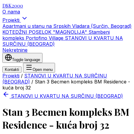
DSK2000
O nama
Projekti
Apartmani u stanu na Srpskih Vladara (Surčin, Beograd)
KOTEDŽNI POSELOK "MAGNOLIJA"
Stambeni
kompleks Portofino Village
STANOVI U KVARTU NA
SURČINU (BEOGRAD)
Nekretnine
Toggle language
Kontakti
Open menu
Projekti
/
STANOVI U KVARTU NA SURČINU
(BEOGRAD)
/
Stan 3 Becmen kompleks BM Residence -
kuća broj 32
STANOVI U KVARTU NA SURČINU (BEOGRAD)
Stan 3 Becmen kompleks BM
Residence - kuća broj 32