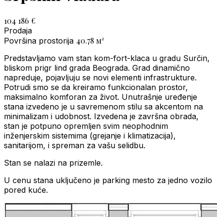
104 186 €
Prodaja
40.78
м²
Površina prostorija
Predstavljamo vam stan kom-fort-klaса u gradu Surčin,
bliskom prigr lind grada Beograda. Grad dinamično
napreduje, pojavljuju se novi elementi infrastrukture.
Potrudi smo se da kreiramo funkcionalan prostor,
maksimalno komforan za život. Unutrašnje uređenje
stana izvedeno je u savremenom stilu sa akcentom na
minimalizam i udobnost. Izvedena je završna obrada,
stan je potpuno opremljen svim neophodnim
inženjerskim sistemima (grejanje i klimatizacija),
sanitarijom, i spreman za vašu selidbu.
Stan se nalazi na prizemle.
U cenu stana uključeno je parking mesto za jedno vozilo
pored kuće.