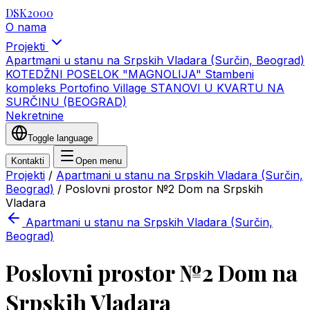
DSK2000
O nama
Projekti
Apartmani u stanu na Srpskih Vladara (Surčin, Beograd)
KOTEDŽNI POSELOK "MAGNOLIJA"
Stambeni
kompleks Portofino Village
STANOVI U KVARTU NA
SURČINU (BEOGRAD)
Nekretnine
Toggle language
Kontakti
Open menu
Projekti
/
Apartmani u stanu na Srpskih Vladara (Surčin,
Beograd)
/
Poslovni prostor №2 Dom na Srpskih
Vladarа
Apartmani u stanu na Srpskih Vladara (Surčin,
Beograd)
Poslovni prostor №2 Dom na
Srpskih Vladarа