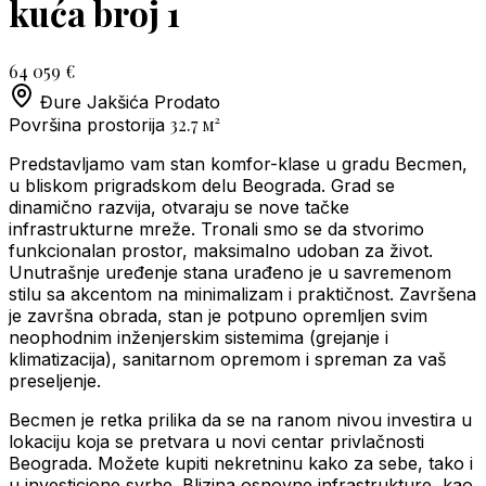
kuća broj 1
64 059 €
Đure Jakšića
Prodato
32.7
м²
Površina prostorija
Predstavljamo vam stan komfor-klase u gradu Becmen,
u bliskom prigradskom delu Beograda. Grad se
dinamično razvija, otvaraju se nove tačke
infrastrukturne mreže. Tronali smo se da stvorimo
funkcionalan prostor, maksimalno udoban za život.
Unutrašnje uređenje stana urađeno je u savremenom
stilu sa akcentom na minimalizam i praktičnost. Završena
je završna obrada, stan je potpuno opremljen svim
neophodnim inženjerskim sistemima (grejanje i
klimatizacija), sanitarnom opremom i spreman za vaš
preseljenje.
Becmen je retka prilika da se na ranom nivou investira u
lokaciju koja se pretvara u novi centar privlačnosti
Beograda. Možete kupiti nekretninu kako za sebe, tako i
u investicione svrhe. Blizina osnovne infrastrukture, kao