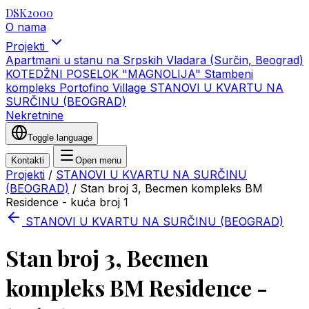
DSK2000
O nama
Projekti
Apartmani u stanu na Srpskih Vladara (Surčin, Beograd)
KOTEDŽNI POSELOK "MAGNOLIJA"
Stambeni
kompleks Portofino Village
STANOVI U KVARTU NA
SURČINU (BEOGRAD)
Nekretnine
Toggle language
Kontakti
Open menu
Projekti
/
STANOVI U KVARTU NA SURČINU
(BEOGRAD)
/
Stan broj 3, Becmen kompleks BM
Residence - kuća broj 1
STANOVI U KVARTU NA SURČINU (BEOGRAD)
Stan broj 3, Becmen
kompleks BM Residence -