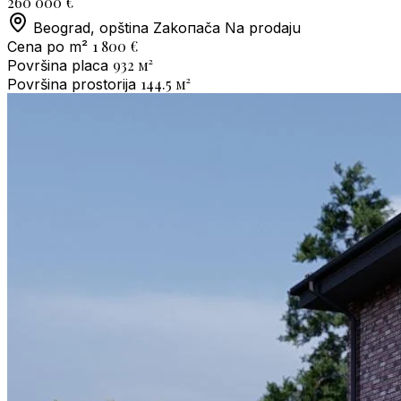
260 000 €
Beograd, opština Zakoпača
Na prodaju
1 800 €
Cena po m²
932
м²
Površina placa
144.5
м²
Površina prostorija