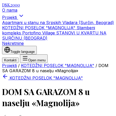
DSK2000
O nama
Projekti
Apartmani u stanu na Srpskih Vladara (Surčin, Beograd)
KOTEDŽNI POSELOK "MAGNOLIJA"
Stambeni
kompleks Portofino Village
STANOVI U KVARTU NA
SURČINU (BEOGRAD)
Nekretnine
Toggle language
Kontakti
Open menu
Projekti
/
KOTEDŽNI POSELOK "MAGNOLIJA"
/
DOM
SA GARAZOM 8 u naselju «Magnolija»
KOTEDŽNI POSELOK "MAGNOLIJA"
DOM SA GARAZOM 8 u
naselju «Magnolija»