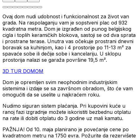
Ovaj dom nudi udobnost i funkcionalnost za život van
grada. Na raspolaganju vam je sopstveni plac od 932
kvadratna metra. Dom je izgrađen od punog belgijskog
cigla i toplih keramičkih blokova, sastoji se od dva sprata
i prostrane terase. Unutra vas očekuje prostrani dnevni
boravak sa kuhinjom, kao i 4 prostorije po 11-13 m² za
spavaće sobe ili dečije sobe i kancelariju. U sklopu
prostorija nalazi se garaža površine 19,5 m².
3D TUR DOMOM
Dom je opremljen svim neophodnim industrijskim
sistemima i izdaje se sa završnom obradom, što će vam
omogućiti da se uselite u najkraćem roku.
Nudimo siguran sistem plaćanja. Pri kupovini kuće u
ranoj fazi izgradnje možete iskoristiti bezbednu otplatu
na rate ili dobiti otplatu do 3 godine uz mali kamatu.
PAŽNJA! Od 10. maja planirano je povećanje cene po
kvadratnom metru na 1750 evra. Požurite da rezervišete