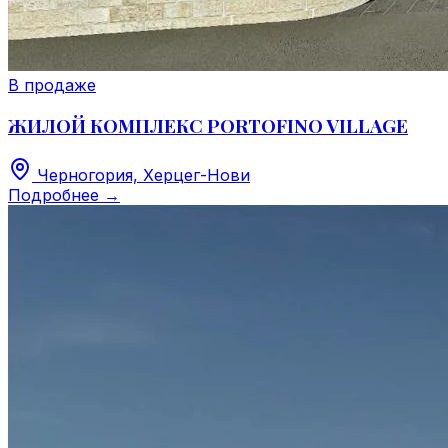
В продаже
ЖИЛОЙ КОМПЛЕКС PORTOFINO VILLAGE
Черногория, Херцег-Нови
Подробнее
→