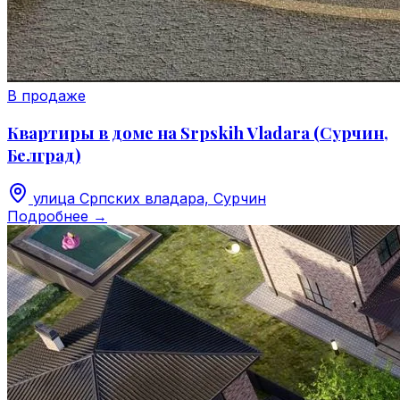
В продаже
Квартиры в доме на Srpskih Vladara (Сурчин,
Белград)
улица Српских владара, Сурчин
Подробнее
→