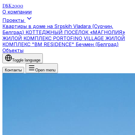
DSK2000
О компании
Проекты
Квартиры в доме на Srpskih Vladara (Сурчин,
Белград)
КОТТЕДЖНЫЙ ПОСЁЛОК «МАГНОЛИЯ»
ЖИЛОЙ КОМПЛЕКС PORTOFINO VILLAGE
ЖИЛОЙ
КОМПЛЕКС "BM RESIDENCE" Бечмен (Белград)
Объекты
Toggle language
Контакты
Open menu