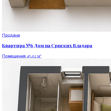
Продана
Квартира №6 Дом на Српских Владара
45.02 м²
Помещения