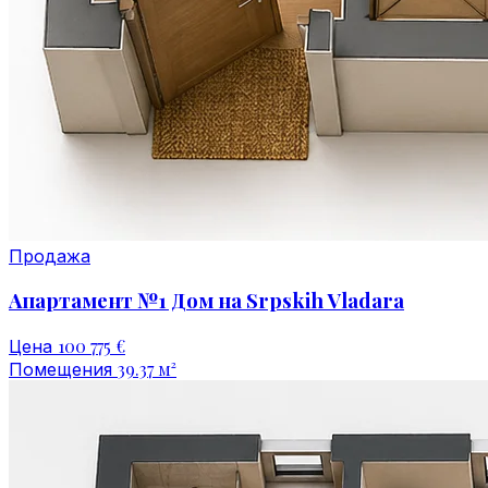
Продажа
Апартамент №1 Дом на Srpskih Vladarа
100 775 €
Цена
39.37 м²
Помещения