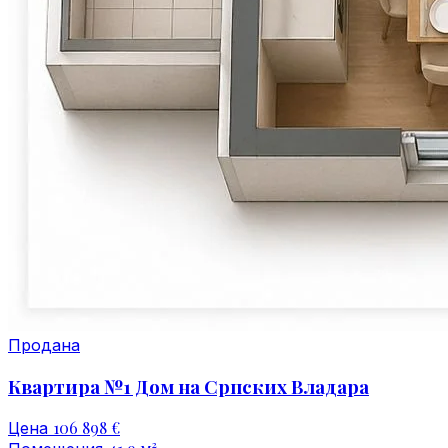
Продана
Квартира №1 Дом на Српских Владара
106 898 €
Цена