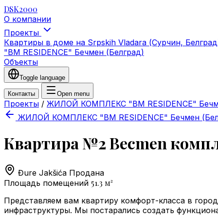
DSK2000
О компании
Проекты
Квартиры в доме на Srpskih Vladara (Сурчин, Белгра
"BM RESIDENCE" Бечмен (Белград)
Объекты
Toggle language
Контакты
Open menu
Проекты
/
ЖИЛОЙ КОМПЛЕКС "BM RESIDENCE" Бечме
ЖИЛОЙ КОМПЛЕКС "BM RESIDENCE" Бечмен (Бел
Квартира №2 Becmen компле
Đure Jakšića
Продана
51.3
м²
Площадь помещений
Представляем вам квартиру комфорт-класса в город
инфраструктуры. Мы постарались создать функцион