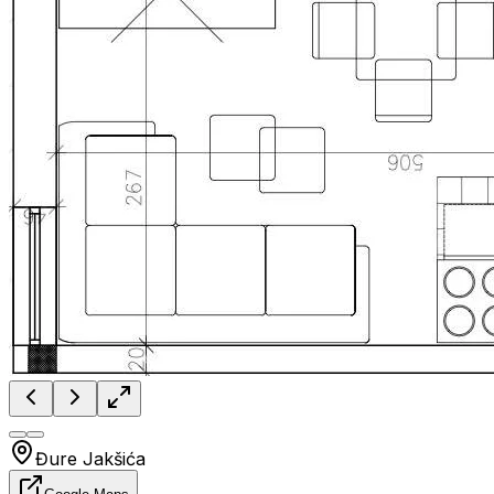
Đure Jakšića